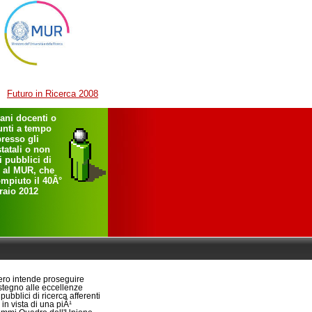
Futuro in Ricerca 2008
vani docenti o
sunti a tempo
resso gli
statali o non
ti pubblici di
i al MUR, che
mpiuto il 40Â°
raio 2012
ero intende proseguire
ostegno alle eccellenze
pubblici di ricerca afferenti
 in vista di una piÃ¹