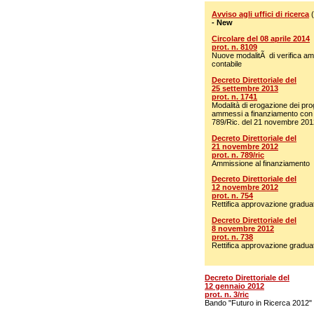
Avviso agli uffici di ricerca
(
- New
Circolare del 08 aprile 2014
prot. n. 8109
Nuove modalitÃ di verifica am
contabile
Decreto Direttoriale del
25 settembre 2013
prot. n. 1741
Modalità di erogazione dei prog
ammessi a finanziamento con i
789/Ric. del 21 novembre 201
Decreto Direttoriale del
21 novembre 2012
prot. n. 789/ric
Ammissione al finanziamento
Decreto Direttoriale del
12 novembre 2012
prot. n. 754
Rettifica approvazione gradua
Decreto Direttoriale del
8 novembre 2012
prot. n. 738
Rettifica approvazione gradua
Decreto Direttoriale del
12 gennaio 2012
prot. n. 3/ric
Bando "Futuro in Ricerca 2012"