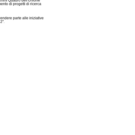
grammi Quadro dell'Unione
nto di progetti di ricerca
rendere parte alle iniziative
2".