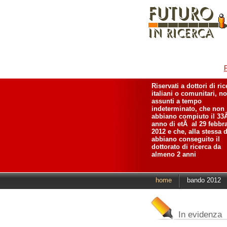
F
Riservati a dottori di ri
italiani o comunitari, n
assunti a tempo
indeterminato, che non
abbiano compiuto il 33
anno di etÃ al 29 febbr
2012 e che, alla stessa d
abbiano conseguito il
dottorato di ricerca da
almeno 2 anni
home
bando 2012
In evidenza