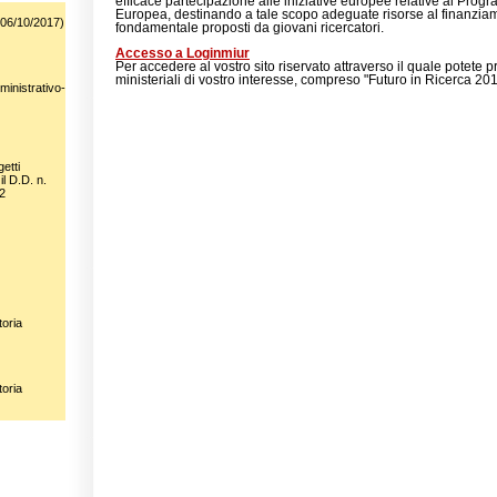
efficace partecipazione alle iniziative europee relative ai Pro
Europea, destinando a tale scopo adeguate risorse al finanziame
06/10/2017)
fondamentale proposti da giovani ricercatori.
Accesso a Loginmiur
Per accedere al vostro sito riservato attraverso il quale potete p
ministeriali di vostro interesse, compreso "Futuro in Ricerca 201
ministrativo-
etti
l D.D. n.
2
toria
toria