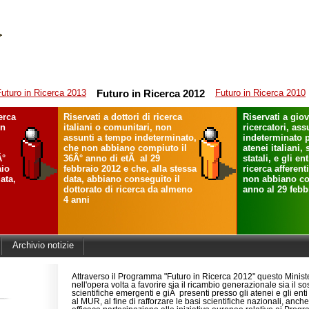
uturo in Ricerca 2013
Futuro in Ricerca 2012
Futuro in Ricerca 2010
cerca
Riservati a dottori di ricerca
Riservati a gio
on
italiani o comunitari, non
ricercatori, as
assunti a tempo indeterminato,
indeterminato p
che non abbiano compiuto il
atenei italiani, 
Â°
36Â° anno di etÃ al 29
statali, e gli en
aio
febbraio 2012 e che, alla stessa
ricerca afferent
ata,
data, abbiano conseguito il
non abbiano co
dottorato di ricerca da almeno
anno al 29 febb
4 anni
Archivio notizie
Attraverso il Programma "Futuro in Ricerca 2012" questo Minist
nell'opera volta a favorire sia il ricambio generazionale sia il s
scientifiche emergenti e giÃ presenti presso gli atenei e gli enti 
al MUR, al fine di rafforzare le basi scientifiche nazionali, anche